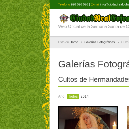
Teléfono
926 026 026 |
E-mail
info@ciudadrealcofr
Web Oficial de la Semana Santa de C
Está en
Home
Galerías Fotográficas
Culto
Galerías Fotogr
Cultos de Hermandade
Año:
Todos
2014