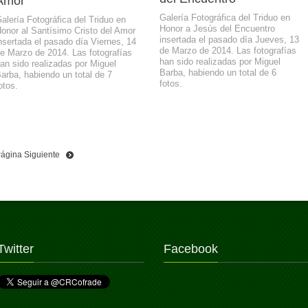
Amor
Galería Fotográfica del Triduo en
alería Fotográfica del Triduo en
Honor a Jesús del Encuentro
onor al Santísimo Cristo del Amor
insertada el pasado día Jueves, 13
nsertada el pasado día Viernes, 14
de Marzo de 2014. Las fotografías
e Marzo de 2014. Las fotografías
han sido realizadas por Miguel
an sido realizadas por Miguel
Barba, habiendo un total de 6
arba, habiendo un total de 7
fotos.
otos.
ágina Siguiente
Twitter
Facebook