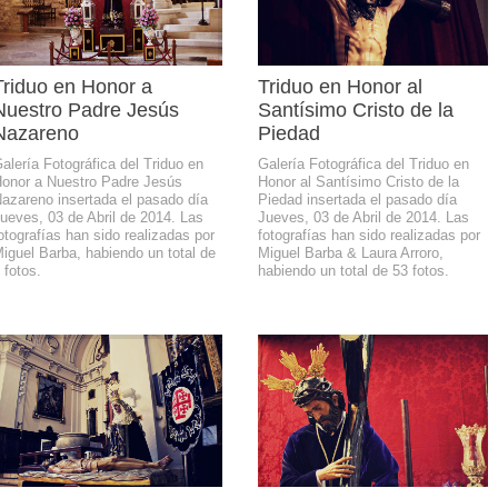
Triduo en Honor a
Triduo en Honor al
Nuestro Padre Jesús
Santísimo Cristo de la
Nazareno
Piedad
alería Fotográfica del Triduo en
Galería Fotográfica del Triduo en
onor a Nuestro Padre Jesús
Honor al Santísimo Cristo de la
azareno insertada el pasado día
Piedad insertada el pasado día
ueves, 03 de Abril de 2014. Las
Jueves, 03 de Abril de 2014. Las
otografías han sido realizadas por
fotografías han sido realizadas por
iguel Barba, habiendo un total de
Miguel Barba & Laura Arroro,
 fotos.
habiendo un total de 53 fotos.