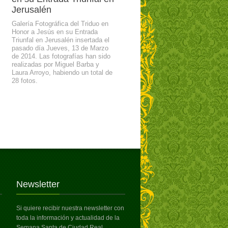
Jerusalén
Galería Fotográfica del Triduo en
Honor a Jesús en su Entrada
Triunfal en Jerusalén insertada el
pasado día Jueves, 13 de Marzo
de 2014. Las fotografías han sido
realizadas por Miguel Barba y
Laura Arroyo, habiendo un total de
28 fotos.
Newsletter
Si quiere recibir nuestra newsletter con
toda la información y actualidad de la
Semana Santa de Ciudad Real,