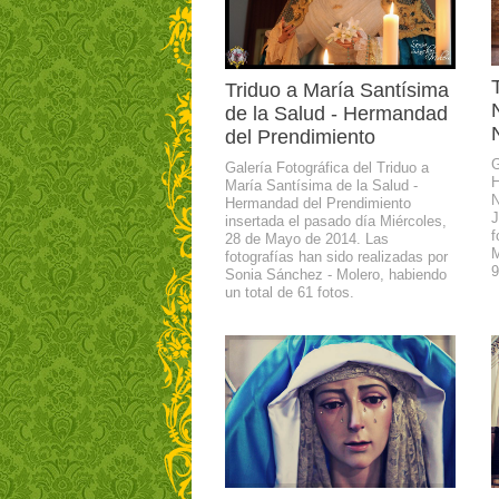
Triduo a María Santísima
de la Salud - Hermandad
del Prendimiento
G
Galería Fotográfica del Triduo a
H
María Santísima de la Salud -
N
Hermandad del Prendimiento
J
insertada el pasado día Miércoles,
f
28 de Mayo de 2014. Las
M
fotografías han sido realizadas por
9
Sonia Sánchez - Molero, habiendo
un total de 61 fotos.