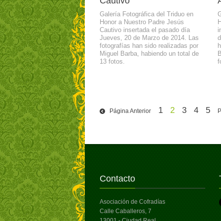
Cautivo
Galería Fotográfica del Triduo en
G
Honor a Nuestro Padre Jesús
H
Cautivo insertada el pasado día
i
Jueves, 20 de Marzo de 2014. Las
d
fotografías han sido realizadas por
h
Miguel Barba, habiendo un total de
B
13 fotos.
f
1
2
3
4
5
Página Anterior
P
Contacto
Asociación de Cofradías
Calle Caballeros, 7
13001 - Ciudad Real