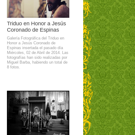
Triduo en Honor a Jesús
Coronado de Espinas
Galería Fotográfica del Triduo en
Honor a Jesús Coronado de
Espinas insertada el pasado día
Miércoles, 02 de Abril de 2014. Las
fotografías han sido realizadas por
Miguel Barba, habiendo un total de
8 fotos.