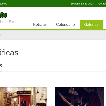
ade.es
Semana Santa 2023
Conta
iudad Real.
Noticias
Calendario
Galerías
s
áficas
s