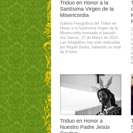
Triduo en Honor a la
Santísima Virgen de la
Misericordia
Galería Fotográfica del Triduo en
Honor a la Santísima Virgen de la
G
Misericordia insertada el pasado
H
día Jueves, 27 de Marzo de 2014.
y
Las fotografías han sido realizadas
i
por Miguel Barba, habiendo un total
2
de 8 fotos.
h
B
f
Triduo en Honor a
Nuestro Padre Jesús