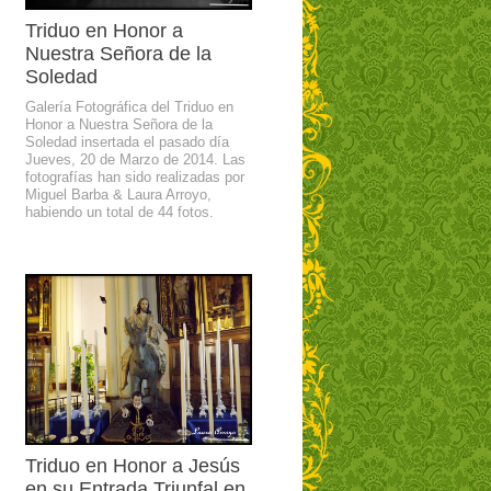
Triduo en Honor a
Nuestra Señora de la
Soledad
Galería Fotográfica del Triduo en
Honor a Nuestra Señora de la
Soledad insertada el pasado día
Jueves, 20 de Marzo de 2014. Las
fotografías han sido realizadas por
Miguel Barba & Laura Arroyo,
habiendo un total de 44 fotos.
Triduo en Honor a Jesús
en su Entrada Triunfal en