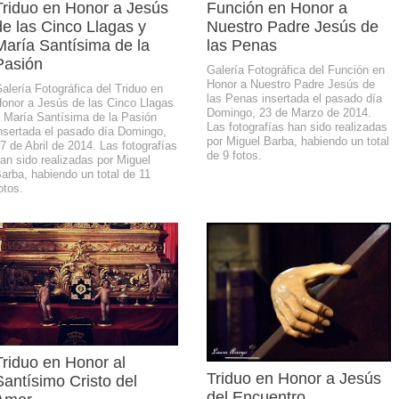
Triduo en Honor a Jesús
Función en Honor a
de las Cinco Llagas y
Nuestro Padre Jesús de
María Santísima de la
las Penas
Pasión
Galería Fotográfica del Función en
Honor a Nuestro Padre Jesús de
alería Fotográfica del Triduo en
las Penas insertada el pasado día
onor a Jesús de las Cinco Llagas
Domingo, 23 de Marzo de 2014.
 María Santísima de la Pasión
Las fotografías han sido realizadas
nsertada el pasado día Domingo,
por Miguel Barba, habiendo un total
7 de Abril de 2014. Las fotografías
de 9 fotos.
an sido realizadas por Miguel
arba, habiendo un total de 11
otos.
Triduo en Honor al
Triduo en Honor a Jesús
Santísimo Cristo del
del Encuentro