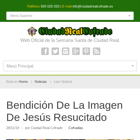
Teléfono
926 026 026 |
E-mail
info@ciudadrealcofrade.es
Menú Superior
Web Oficial de la Semana Santa de Ciudad Real.
Menú Principal
Está en
Home
Noticias
Leer Noticia
Bendición De La Imagen
De Jesús Resucitado
28/11/19
|
por Ciudad Real Cofrade
|
Cofradias