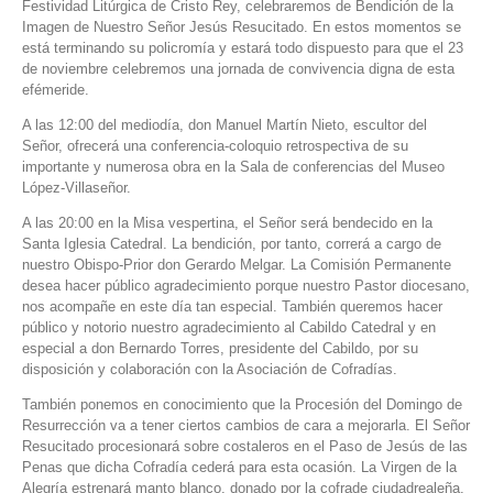
Festividad Litúrgica de Cristo Rey, celebraremos de Bendición de la
Imagen de Nuestro Señor Jesús Resucitado. En estos momentos se
está terminando su policromía y estará todo dispuesto para que el 23
de noviembre celebremos una jornada de convivencia digna de esta
efémeride.
A las 12:00 del mediodía, don Manuel Martín Nieto, escultor del
Señor, ofrecerá una conferencia-coloquio retrospectiva de su
importante y numerosa obra en la Sala de conferencias del Museo
López-Villaseñor.
A las 20:00 en la Misa vespertina, el Señor será bendecido en la
Santa Iglesia Catedral. La bendición, por tanto, correrá a cargo de
nuestro Obispo-Prior don Gerardo Melgar. La Comisión Permanente
desea hacer público agradecimiento porque nuestro Pastor diocesano,
nos acompañe en este día tan especial. También queremos hacer
público y notorio nuestro agradecimiento al Cabildo Catedral y en
especial a don Bernardo Torres, presidente del Cabildo, por su
disposición y colaboración con la Asociación de Cofradías.
También ponemos en conocimiento que la Procesión del Domingo de
Resurrección va a tener ciertos cambios de cara a mejorarla. El Señor
Resucitado procesionará sobre costaleros en el Paso de Jesús de las
Penas que dicha Cofradía cederá para esta ocasión. La Virgen de la
Alegría estrenará manto blanco, donado por la cofrade ciudadrealeña,