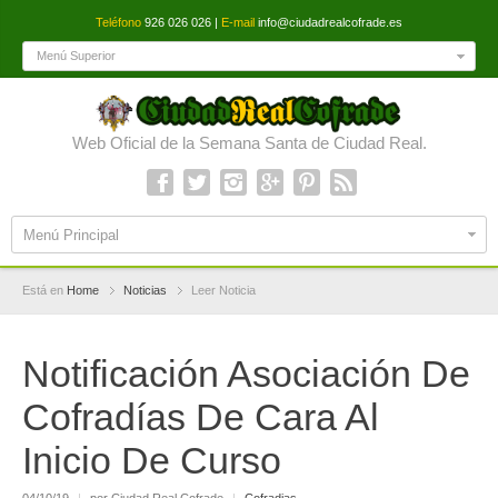
Teléfono
926 026 026 |
E-mail
info@ciudadrealcofrade.es
Menú Superior
Web Oficial de la Semana Santa de Ciudad Real.
Menú Principal
Está en
Home
Noticias
Leer Noticia
Notificación Asociación De
Cofradías De Cara Al
Inicio De Curso