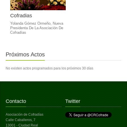
Cofradias
Yolanda Gómez Ormeño, Nueva
Presidenta De La Asociación De
Cofradías
Próximos Actos
No existen actos programados para los próximos 30 días
Contacto
Twitter
Asociación de Cofradías
Calle Caballeros, 7
13001 - Ciudad Real