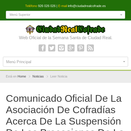
Teléfono
926 026 026 |
E-mail
info@ciudadrealcofrade.es
Menú Superior
Web Oficial de la Semana Santa de Ciudad Real.
Menú Principal
Está en
Home
Noticias
Leer Noticia
Comunicado Oficial De La
Asociación De Cofradías
Acerca De La Suspensión