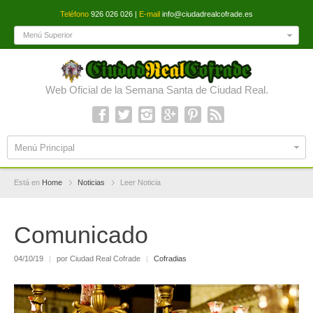
Teléfono
926 026 026 |
E-mail
info@ciudadrealcofrade.es
Menú Superior
Web Oficial de la Semana Santa de Ciudad Real.
Menú Principal
Está en
Home
Noticias
Leer Noticia
Comunicado
04/10/19
|
por Ciudad Real Cofrade
|
Cofradias