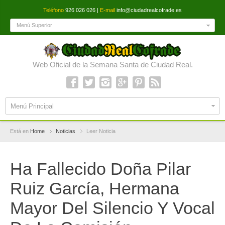
Teléfono
926 026 026 |
E-mail
info@ciudadrealcofrade.es
Menú Superior
Web Oficial de la Semana Santa de Ciudad Real.
Menú Principal
Está en
Home
Noticias
Leer Noticia
Ha Fallecido Doña Pilar
Ruiz García, Hermana
Mayor Del Silencio Y Vocal